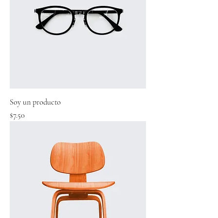
Soy un producto
Precio
$7.50