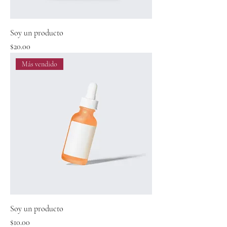
Soy un producto
Precio
$20.00
Más vendido
Soy un producto
Precio
$10.00