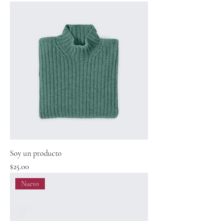
Soy un producto
Precio
$25.00
Nuevo