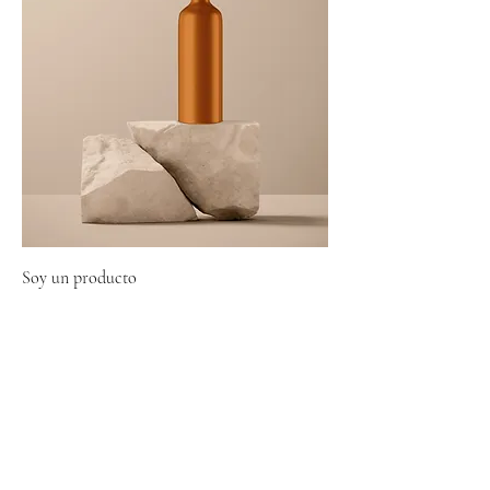
Soy un producto
Precio
$130.00